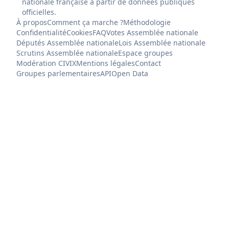
nationale française à partir de données publiques
officielles.
À propos
Comment ça marche ?
Méthodologie
Confidentialité
Cookies
FAQ
Votes Assemblée nationale
Députés Assemblée nationale
Lois Assemblée nationale
Scrutins Assemblée nationale
Espace groupes
Modération CIVIX
Mentions légales
Contact
Groupes parlementaires
API
Open Data