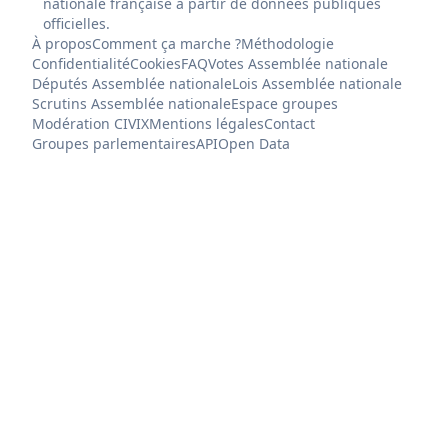
nationale française à partir de données publiques
officielles.
À propos
Comment ça marche ?
Méthodologie
Confidentialité
Cookies
FAQ
Votes Assemblée nationale
Députés Assemblée nationale
Lois Assemblée nationale
Scrutins Assemblée nationale
Espace groupes
Modération CIVIX
Mentions légales
Contact
Groupes parlementaires
API
Open Data