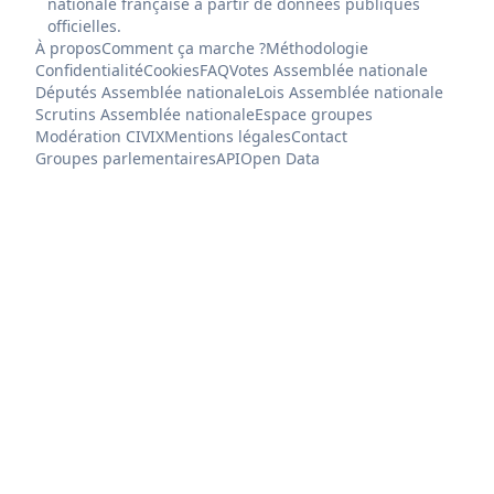
nationale française à partir de données publiques
officielles.
À propos
Comment ça marche ?
Méthodologie
Confidentialité
Cookies
FAQ
Votes Assemblée nationale
Députés Assemblée nationale
Lois Assemblée nationale
Scrutins Assemblée nationale
Espace groupes
Modération CIVIX
Mentions légales
Contact
Groupes parlementaires
API
Open Data