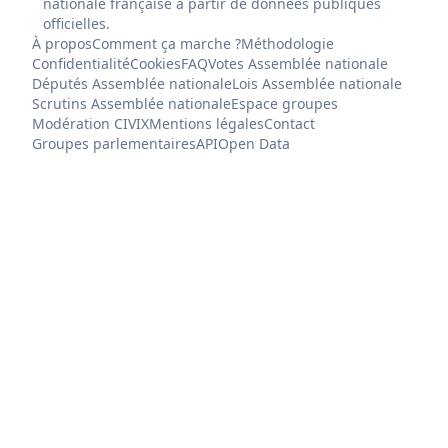
nationale française à partir de données publiques
officielles.
À propos
Comment ça marche ?
Méthodologie
Confidentialité
Cookies
FAQ
Votes Assemblée nationale
Députés Assemblée nationale
Lois Assemblée nationale
Scrutins Assemblée nationale
Espace groupes
Modération CIVIX
Mentions légales
Contact
Groupes parlementaires
API
Open Data