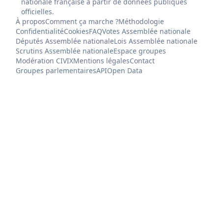
nationale française à partir de données publiques
officielles.
À propos
Comment ça marche ?
Méthodologie
Confidentialité
Cookies
FAQ
Votes Assemblée nationale
Députés Assemblée nationale
Lois Assemblée nationale
Scrutins Assemblée nationale
Espace groupes
Modération CIVIX
Mentions légales
Contact
Groupes parlementaires
API
Open Data