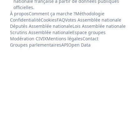
nationale française à partir de données publiques
officielles.
À propos
Comment ça marche ?
Méthodologie
Confidentialité
Cookies
FAQ
Votes Assemblée nationale
Députés Assemblée nationale
Lois Assemblée nationale
Scrutins Assemblée nationale
Espace groupes
Modération CIVIX
Mentions légales
Contact
Groupes parlementaires
API
Open Data