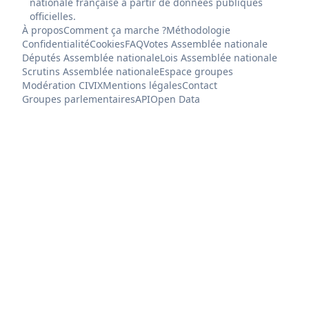
nationale française à partir de données publiques
officielles.
À propos
Comment ça marche ?
Méthodologie
Confidentialité
Cookies
FAQ
Votes Assemblée nationale
Députés Assemblée nationale
Lois Assemblée nationale
Scrutins Assemblée nationale
Espace groupes
Modération CIVIX
Mentions légales
Contact
Groupes parlementaires
API
Open Data