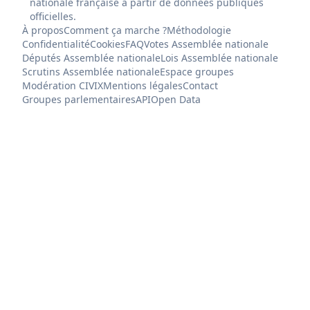
nationale française à partir de données publiques
officielles.
À propos
Comment ça marche ?
Méthodologie
Confidentialité
Cookies
FAQ
Votes Assemblée nationale
Députés Assemblée nationale
Lois Assemblée nationale
Scrutins Assemblée nationale
Espace groupes
Modération CIVIX
Mentions légales
Contact
Groupes parlementaires
API
Open Data