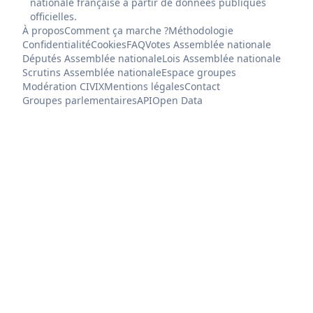
nationale française à partir de données publiques
officielles.
À propos
Comment ça marche ?
Méthodologie
Confidentialité
Cookies
FAQ
Votes Assemblée nationale
Députés Assemblée nationale
Lois Assemblée nationale
Scrutins Assemblée nationale
Espace groupes
Modération CIVIX
Mentions légales
Contact
Groupes parlementaires
API
Open Data