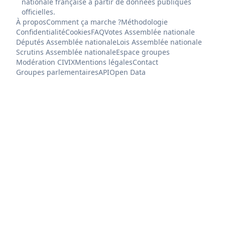
nationale française à partir de données publiques
officielles.
À propos
Comment ça marche ?
Méthodologie
Confidentialité
Cookies
FAQ
Votes Assemblée nationale
Députés Assemblée nationale
Lois Assemblée nationale
Scrutins Assemblée nationale
Espace groupes
Modération CIVIX
Mentions légales
Contact
Groupes parlementaires
API
Open Data