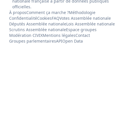
nationale française à partir de données publiques
officielles.
À propos
Comment ça marche ?
Méthodologie
Confidentialité
Cookies
FAQ
Votes Assemblée nationale
Députés Assemblée nationale
Lois Assemblée nationale
Scrutins Assemblée nationale
Espace groupes
Modération CIVIX
Mentions légales
Contact
Groupes parlementaires
API
Open Data