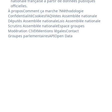
nationale française à partir de données publiques
officielles.
À propos
Comment ça marche ?
Méthodologie
Confidentialité
Cookies
FAQ
Votes Assemblée nationale
Députés Assemblée nationale
Lois Assemblée nationale
Scrutins Assemblée nationale
Espace groupes
Modération CIVIX
Mentions légales
Contact
Groupes parlementaires
API
Open Data