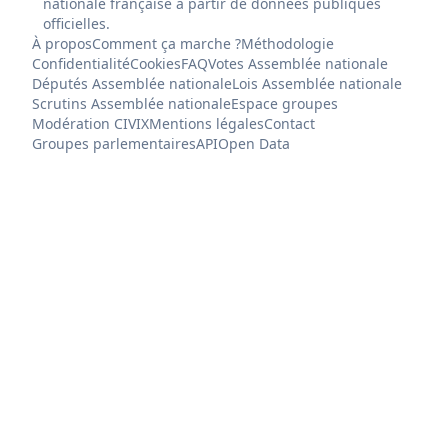
nationale française à partir de données publiques
officielles.
À propos
Comment ça marche ?
Méthodologie
Confidentialité
Cookies
FAQ
Votes Assemblée nationale
Députés Assemblée nationale
Lois Assemblée nationale
Scrutins Assemblée nationale
Espace groupes
Modération CIVIX
Mentions légales
Contact
Groupes parlementaires
API
Open Data