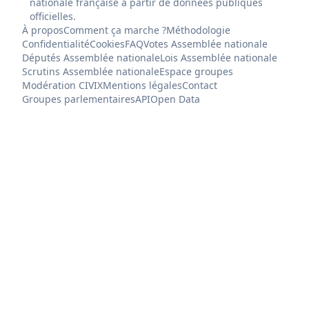
nationale française à partir de données publiques
officielles.
À propos
Comment ça marche ?
Méthodologie
Confidentialité
Cookies
FAQ
Votes Assemblée nationale
Députés Assemblée nationale
Lois Assemblée nationale
Scrutins Assemblée nationale
Espace groupes
Modération CIVIX
Mentions légales
Contact
Groupes parlementaires
API
Open Data