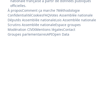
nationale française à partir de données publiques
officielles.
À propos
Comment ça marche ?
Méthodologie
Confidentialité
Cookies
FAQ
Votes Assemblée nationale
Députés Assemblée nationale
Lois Assemblée nationale
Scrutins Assemblée nationale
Espace groupes
Modération CIVIX
Mentions légales
Contact
Groupes parlementaires
API
Open Data