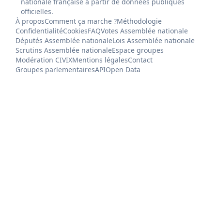
nationale française à partir de données publiques
officielles.
À propos
Comment ça marche ?
Méthodologie
Confidentialité
Cookies
FAQ
Votes Assemblée nationale
Députés Assemblée nationale
Lois Assemblée nationale
Scrutins Assemblée nationale
Espace groupes
Modération CIVIX
Mentions légales
Contact
Groupes parlementaires
API
Open Data