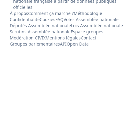
nationale française à partir de données publiques
officielles.
À propos
Comment ça marche ?
Méthodologie
Confidentialité
Cookies
FAQ
Votes Assemblée nationale
Députés Assemblée nationale
Lois Assemblée nationale
Scrutins Assemblée nationale
Espace groupes
Modération CIVIX
Mentions légales
Contact
Groupes parlementaires
API
Open Data