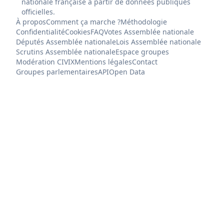
nationale française à partir de données publiques
officielles.
À propos
Comment ça marche ?
Méthodologie
Confidentialité
Cookies
FAQ
Votes Assemblée nationale
Députés Assemblée nationale
Lois Assemblée nationale
Scrutins Assemblée nationale
Espace groupes
Modération CIVIX
Mentions légales
Contact
Groupes parlementaires
API
Open Data