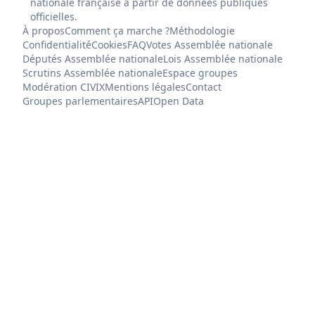
nationale française à partir de données publiques
officielles.
À propos
Comment ça marche ?
Méthodologie
Confidentialité
Cookies
FAQ
Votes Assemblée nationale
Députés Assemblée nationale
Lois Assemblée nationale
Scrutins Assemblée nationale
Espace groupes
Modération CIVIX
Mentions légales
Contact
Groupes parlementaires
API
Open Data