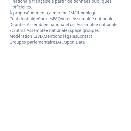
nationale française à partir de données publiques
officielles.
À propos
Comment ça marche ?
Méthodologie
Confidentialité
Cookies
FAQ
Votes Assemblée nationale
Députés Assemblée nationale
Lois Assemblée nationale
Scrutins Assemblée nationale
Espace groupes
Modération CIVIX
Mentions légales
Contact
Groupes parlementaires
API
Open Data