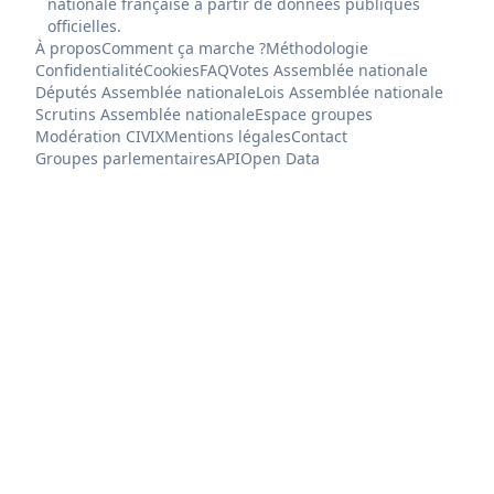
nationale française à partir de données publiques
officielles.
À propos
Comment ça marche ?
Méthodologie
Confidentialité
Cookies
FAQ
Votes Assemblée nationale
Députés Assemblée nationale
Lois Assemblée nationale
Scrutins Assemblée nationale
Espace groupes
Modération CIVIX
Mentions légales
Contact
Groupes parlementaires
API
Open Data