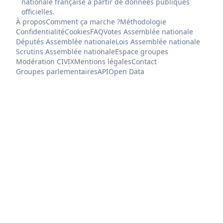
nationale française à partir de données publiques
officielles.
À propos
Comment ça marche ?
Méthodologie
Confidentialité
Cookies
FAQ
Votes Assemblée nationale
Députés Assemblée nationale
Lois Assemblée nationale
Scrutins Assemblée nationale
Espace groupes
Modération CIVIX
Mentions légales
Contact
Groupes parlementaires
API
Open Data