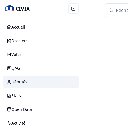
CIVIX
Accueil
Dossiers
Votes
QAG
Députés
Stats
Open Data
Activité