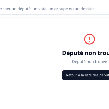
Député non tro
Député non trouvé
Retour à la liste des dépu