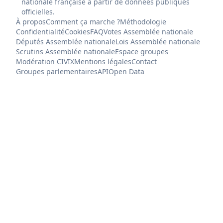
nationale française à partir de données publiques
officielles.
À propos
Comment ça marche ?
Méthodologie
Confidentialité
Cookies
FAQ
Votes Assemblée nationale
Députés Assemblée nationale
Lois Assemblée nationale
Scrutins Assemblée nationale
Espace groupes
Modération CIVIX
Mentions légales
Contact
Groupes parlementaires
API
Open Data