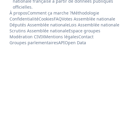
nationale française à partir de données publiques
officielles.
À propos
Comment ça marche ?
Méthodologie
Confidentialité
Cookies
FAQ
Votes Assemblée nationale
Députés Assemblée nationale
Lois Assemblée nationale
Scrutins Assemblée nationale
Espace groupes
Modération CIVIX
Mentions légales
Contact
Groupes parlementaires
API
Open Data