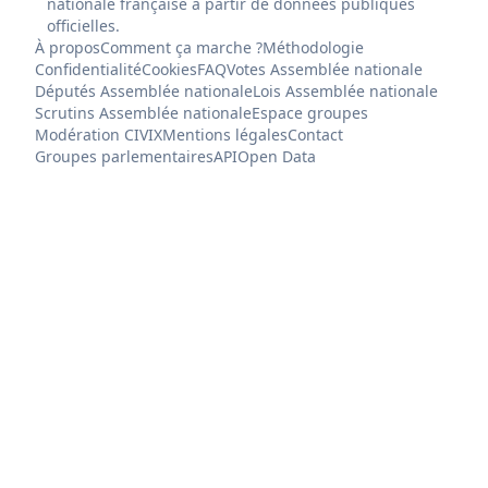
nationale française à partir de données publiques
officielles.
À propos
Comment ça marche ?
Méthodologie
Confidentialité
Cookies
FAQ
Votes Assemblée nationale
Députés Assemblée nationale
Lois Assemblée nationale
Scrutins Assemblée nationale
Espace groupes
Modération CIVIX
Mentions légales
Contact
Groupes parlementaires
API
Open Data