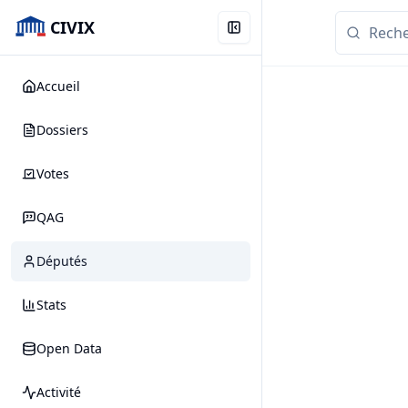
CIVIX
Accueil
Dossiers
Votes
QAG
Députés
Stats
Open Data
Activité