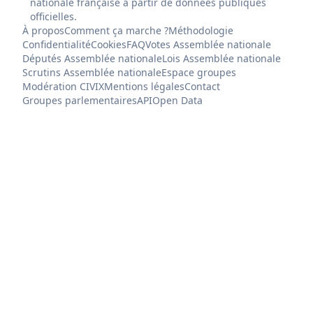
nationale française à partir de données publiques
officielles.
À propos
Comment ça marche ?
Méthodologie
Confidentialité
Cookies
FAQ
Votes Assemblée nationale
Députés Assemblée nationale
Lois Assemblée nationale
Scrutins Assemblée nationale
Espace groupes
Modération CIVIX
Mentions légales
Contact
Groupes parlementaires
API
Open Data