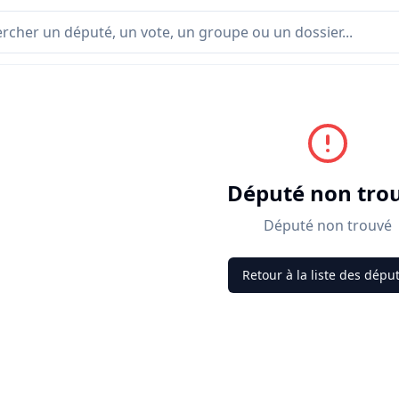
Député non tro
Député non trouvé
Retour à la liste des dépu