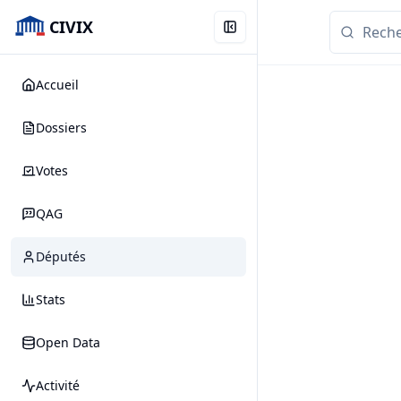
CIVIX
Accueil
Dossiers
Votes
QAG
Députés
Stats
Open Data
Activité