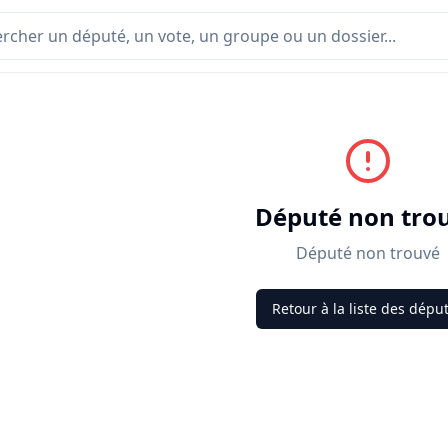
Député non tro
Député non trouvé
Retour à la liste des dépu