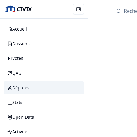
CIVIX
Accueil
Dossiers
Votes
QAG
Députés
Stats
Open Data
Activité