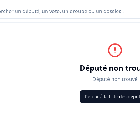
Député non tro
Député non trouvé
Retour à la liste des dépu