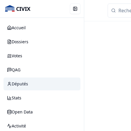
CIVIX
Accueil
Dossiers
Votes
QAG
Députés
Stats
Open Data
Activité