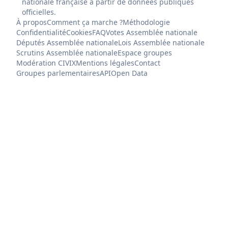
nationale française à partir de données publiques
officielles.
À propos
Comment ça marche ?
Méthodologie
Confidentialité
Cookies
FAQ
Votes Assemblée nationale
Députés Assemblée nationale
Lois Assemblée nationale
Scrutins Assemblée nationale
Espace groupes
Modération CIVIX
Mentions légales
Contact
Groupes parlementaires
API
Open Data