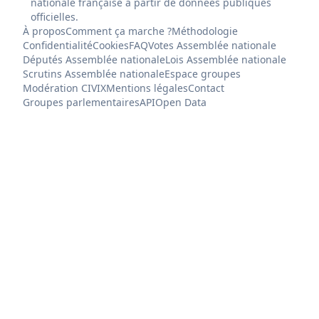
nationale française à partir de données publiques
officielles.
À propos
Comment ça marche ?
Méthodologie
Confidentialité
Cookies
FAQ
Votes Assemblée nationale
Députés Assemblée nationale
Lois Assemblée nationale
Scrutins Assemblée nationale
Espace groupes
Modération CIVIX
Mentions légales
Contact
Groupes parlementaires
API
Open Data