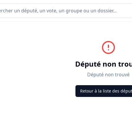
Député non tro
Député non trouvé
Retour à la liste des dépu