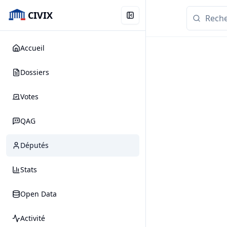
CIVIX
Accueil
Dossiers
Votes
QAG
Députés
Stats
Open Data
Activité