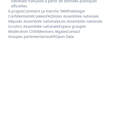
nationale française à partir de données publiques
officielles.
À propos
Comment ça marche ?
Méthodologie
Confidentialité
Cookies
FAQ
Votes Assemblée nationale
Députés Assemblée nationale
Lois Assemblée nationale
Scrutins Assemblée nationale
Espace groupes
Modération CIVIX
Mentions légales
Contact
Groupes parlementaires
API
Open Data