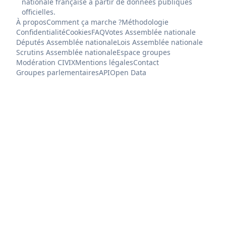
nationale française à partir de données publiques
officielles.
À propos
Comment ça marche ?
Méthodologie
Confidentialité
Cookies
FAQ
Votes Assemblée nationale
Députés Assemblée nationale
Lois Assemblée nationale
Scrutins Assemblée nationale
Espace groupes
Modération CIVIX
Mentions légales
Contact
Groupes parlementaires
API
Open Data