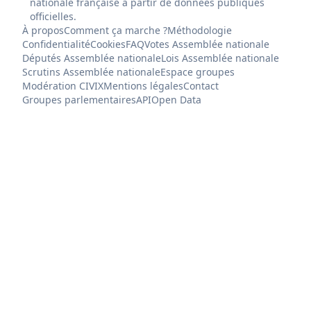
nationale française à partir de données publiques
officielles.
À propos
Comment ça marche ?
Méthodologie
Confidentialité
Cookies
FAQ
Votes Assemblée nationale
Députés Assemblée nationale
Lois Assemblée nationale
Scrutins Assemblée nationale
Espace groupes
Modération CIVIX
Mentions légales
Contact
Groupes parlementaires
API
Open Data