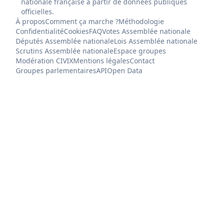
nationale française à partir de données publiques
officielles.
À propos
Comment ça marche ?
Méthodologie
Confidentialité
Cookies
FAQ
Votes Assemblée nationale
Députés Assemblée nationale
Lois Assemblée nationale
Scrutins Assemblée nationale
Espace groupes
Modération CIVIX
Mentions légales
Contact
Groupes parlementaires
API
Open Data