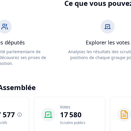
Ce que vous pouvez
es députés
Explorer les votes
vité parlementaire de
Analysez les résultats des scruti
découvrez ses prises de
positions de chaque groupe pol
sition.
'Assemblée
s
Votes
/ 577
17 580
ctifs
Scrutins publics