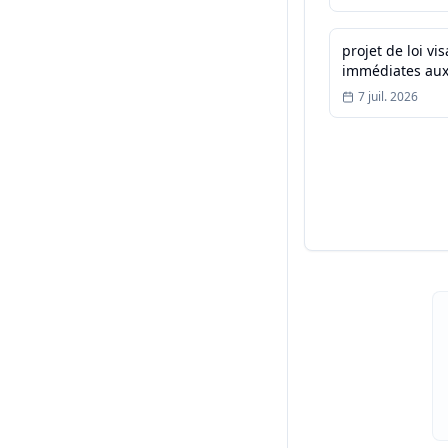
projet de loi vi
immédiates aux
public, la sécur
7 juil. 2026
concitoyens