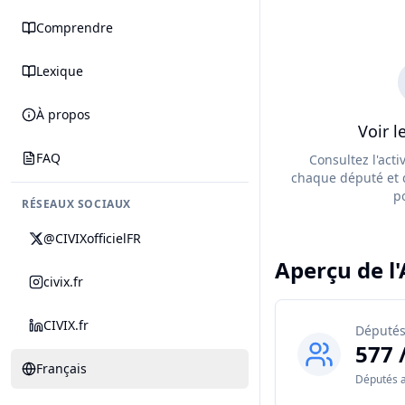
Comprendre
Lexique
À propos
Voir l
FAQ
Consultez l'acti
chaque député et 
po
RÉSEAUX SOCIAUX
@CIVIXofficielFR
Aperçu de l
civix.fr
CIVIX.fr
Député
577 
Français
Députés a