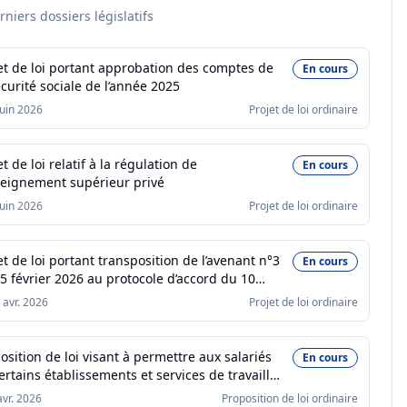
rniers dossiers législatifs
et de loi portant approbation des comptes de
En cours
écurité sociale de l’année 2025
juin 2026
Projet de loi ordinaire
et de loi relatif à la régulation de
En cours
seignement supérieur privé
juin 2026
Projet de loi ordinaire
et de loi portant transposition de l’avenant n°3
En cours
5 février 2026 au protocole d’accord du 10
mbre 2023 relatif à l’assurance chômage
 avr. 2026
Projet de loi ordinaire
osition de loi visant à permettre aux salariés
En cours
ertains établissements et services de travailler
er mai
avr. 2026
Proposition de loi ordinaire