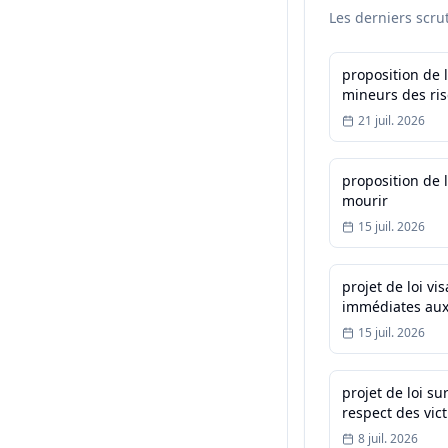
Les derniers scru
proposition de l
mineurs des ri
l'utilisation de
21 juil. 2026
proposition de lo
mourir
15 juil. 2026
projet de loi vi
immédiates aux
public, la sécur
15 juil. 2026
concitoyens
projet de loi sur
respect des vic
8 juil. 2026