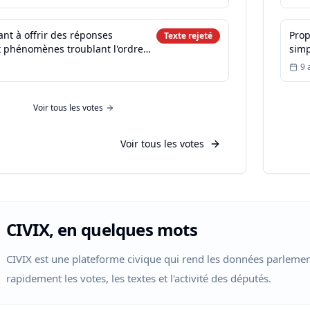
sant à offrir des réponses
Prop
Texte rejeté
 phénomènes troublant l'ordre
simp
ité et la tranquillité de nos
comm
9 
Voir
tous les votes
Voir tous les votes
CIVIX, en quelques mots
CIVIX est une plateforme civique qui rend les données parlement
rapidement les votes, les textes et l'activité des députés.