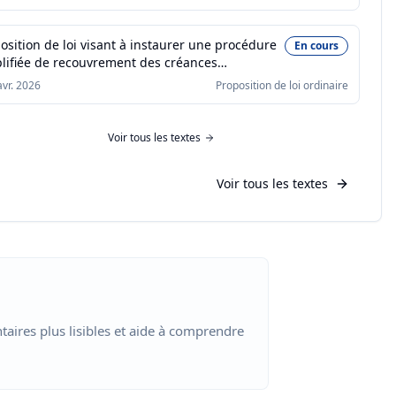
osition de loi visant à instaurer une procédure
En cours
lifiée de recouvrement des créances
erciales incontestées
avr. 2026
Proposition de loi ordinaire
Voir
tous les textes
Voir tous les textes
aires plus lisibles et aide à comprendre