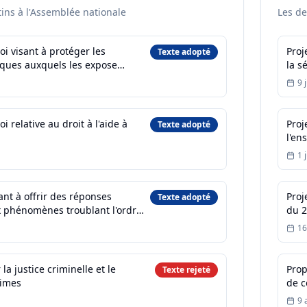
tins à l'Assemblée nationale
Les de
oi visant à protéger les
Proj
Texte adopté
sques auxquels les expose
la s
s réseaux sociaux
9 
i relative au droit à l'aide à
Proj
Texte adopté
l'en
1 
sant à offrir des réponses
Proj
Texte adopté
 phénomènes troublant l'ordre
du 2
ité et la tranquillité de nos
nove
16
 la justice criminelle et le
Prop
Texte rejeté
times
de c
le 1
9 