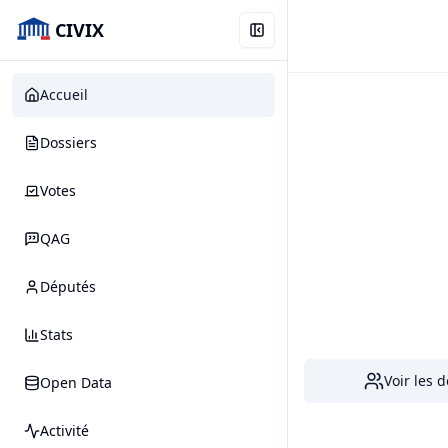
CIVIX
Accueil
Dossiers
Votes
QAG
Députés
Stats
Voir les 
Open Data
Activité